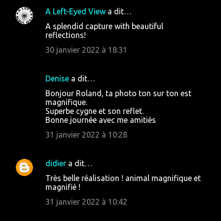
A Left-Eyed View
a dit…
C
A splendid capture with beautiful
o
reflections!
m
30 janvier 2022 à 18:31
m
e
Denise
a dit…
n
Bonjour Roland, ta photo ton sur ton est
t
magnifique.
Superbe cygne et son reflet.
a
Bonne journée avec me amitiés
i
31 janvier 2022 à 10:28
r
e
didier
a dit…
s
Très belle réalisation ! animal magnifique et
magnifié !
31 janvier 2022 à 10:42