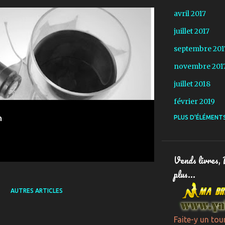
avril 2017
RIES
juillet 2017
septembre 201
novembre 201
juillet 2018
février 2019
h
PLUS D'ÉLÉMENT
mars 2019
avril 2019
juin 2019
Vends livres,
juillet 2019
plus...
août 2019
AUTRES ARTICLES
septembre 201
Faite-y un tou
octobre 2019