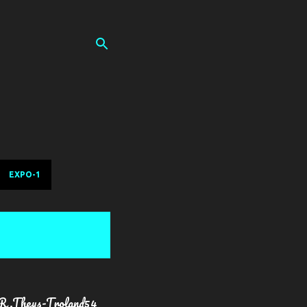
EXPO-1
R.Theys-Troland54