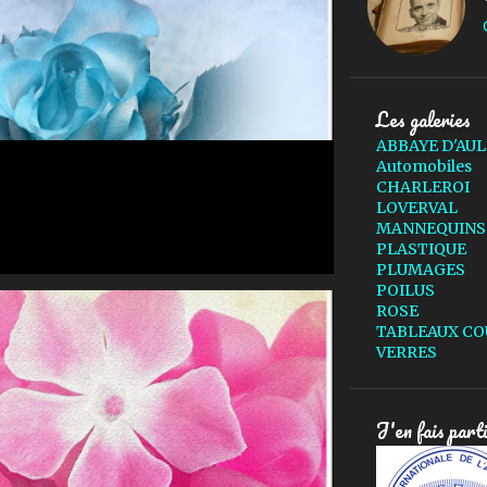
Les galeries
ABBAYE D'AU
Automobiles
CHARLEROI
LOVERVAL
MANNEQUINS
PLASTIQUE
PLUMAGES
POILUS
ROSE
TABLEAUX CO
VERRES
J'en fais part