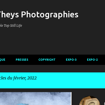
Accéder au contenu principal
Theys Photographies
e Top Still Life
QUE
PRESSES
COPYRIGHT
EXPO-3
EXPO-2
cles du février, 2022