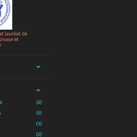
et lauréat de
onaux et
x
1
6
1
6
3
2