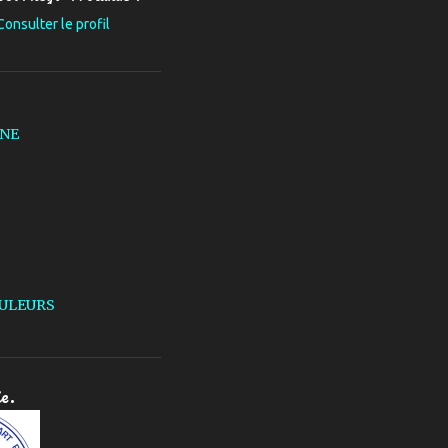
Consulter le profil
LNE
ULEURS
ie.