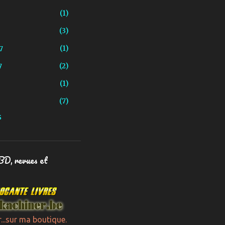
1
3
1
7
2
7
1
7
S
4
4
4
 BD, revues et
3
21
9
9
r...sur ma boutique.
1