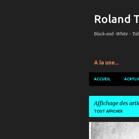
Roland 
Black-and -White - Tabl
A la une...
ACCUEIL
ACRYLI
Affichage des art
TOUT AFFICHER
A
VERRERIES