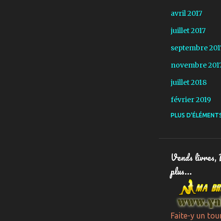
avril 2017
juillet 2017
septembre 201
novembre 201
juillet 2018
février 2019
PLUS D'ÉLÉMENT
mars 2019
avril 2019
juin 2019
Vends livres,
juillet 2019
plus...
août 2019
septembre 201
Faite-y un tou
octobre 2019