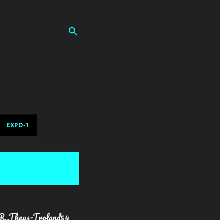
EXPO-1
R.Theys-Troland54