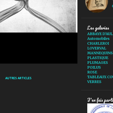
Les galeries
ABBAYE D'AU
Automobiles
CHARLEROI
LOVERVAL
MANNEQUINS
PLASTIQUE
PLUMAGES
POILUS
ROSE
TABLEAUX CO
AUTRES ARTICLES
VERRES
J'en fais part