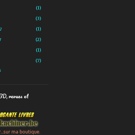
1
3
1
7
2
7
1
7
S
4
4
4
 BD, revues et
3
21
9
9
r...sur ma boutique.
1