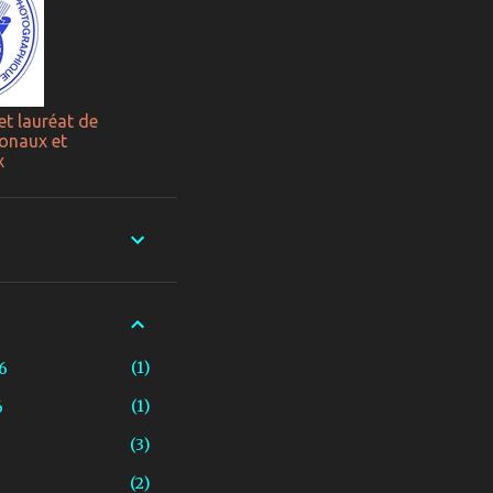
et lauréat de
onaux et
x
1
6
1
6
3
2