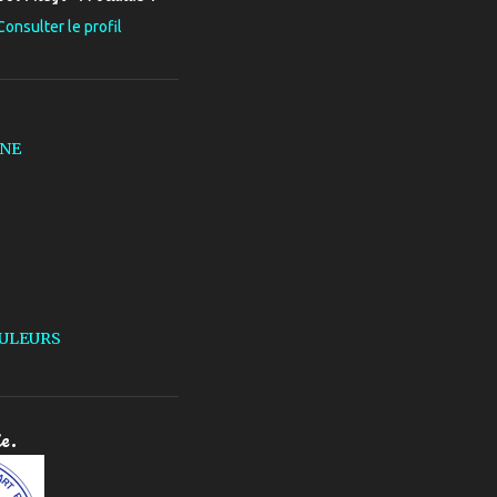
Consulter le profil
LNE
ULEURS
ie.