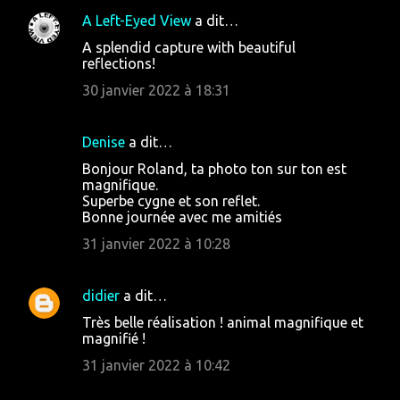
A Left-Eyed View
a dit…
C
A splendid capture with beautiful
o
reflections!
m
30 janvier 2022 à 18:31
m
e
Denise
a dit…
n
Bonjour Roland, ta photo ton sur ton est
t
magnifique.
Superbe cygne et son reflet.
a
Bonne journée avec me amitiés
i
31 janvier 2022 à 10:28
r
e
didier
a dit…
s
Très belle réalisation ! animal magnifique et
magnifié !
31 janvier 2022 à 10:42