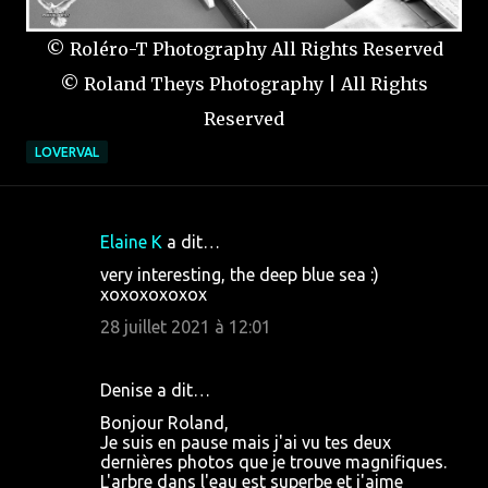
© Roléro-T Photography All Rights Reserved
© Roland Theys Photography | All Rights
Reserved
LOVERVAL
Elaine K
a dit…
C
very interesting, the deep blue sea :)
o
xoxoxoxoxox
m
28 juillet 2021 à 12:01
m
e
Denise a dit…
n
Bonjour Roland,
t
Je suis en pause mais j'ai vu tes deux
dernières photos que je trouve magnifiques.
a
L'arbre dans l'eau est superbe et j'aime