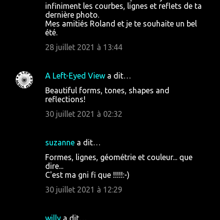
i
infiniment les courbes, lignes et reflets de ta
dernière photo.
r
Mes amitiés Roland et je te souhaite un bel
e
été.
s
28 juillet 2021 à 13:44
A Left-Eyed View
a dit…
Beautiful forms, tones, shapes and
reflections!
30 juillet 2021 à 02:32
suzanne
a dit…
Formes, lignes, géométrie et couleur... que
dire...
C'est ma gni fi que !!!!!:-)
30 juillet 2021 à 12:29
willy
a dit…