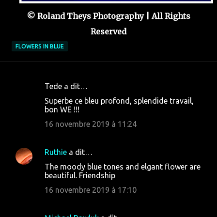
© Roland Theys Photography | All Rights
Reserved
FLOWERS IN BLUE
Tede a dit…
C
Superbe ce bleu profond, splendide travail,
o
bon WE !!!
m
16 novembre 2019 à 11:24
m
e
Ruthie
a dit…
n
The moody blue tones and elgant flower are
t
beautiful. Friendship
a
16 novembre 2019 à 17:10
i
r