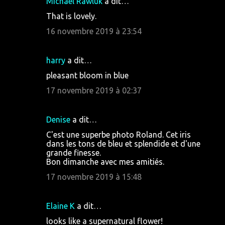
Michael Rawluk
a dit…
e
That is lovely.
s
16 novembre 2019 à 23:54
harry
a dit…
pleasant bloom in blue
17 novembre 2019 à 02:37
Denise
a dit…
C'est une superbe photo Roland. Cet iris
dans les tons de bleu et splendide et d'une
grande finesse.
Bon dimanche avec mes amitiés.
17 novembre 2019 à 15:48
Elaine K
a dit…
looks like a supernatural flower!