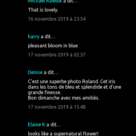
Michael Rawluk
a dit…
e
That is lovely.
s
16 novembre 2019 à 23:54
harry
a dit…
pleasant bloom in blue
17 novembre 2019 à 02:37
Denise
a dit…
C'est une superbe photo Roland. Cet iris
dans les tons de bleu et splendide et d'une
grande finesse.
Bon dimanche avec mes amitiés.
17 novembre 2019 à 15:48
Elaine K
a dit…
looks like a supernatural flower!