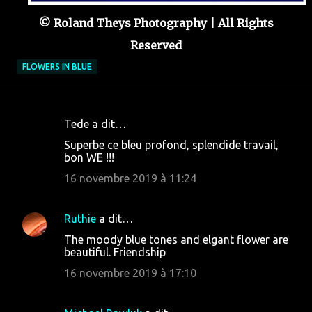
© Roland Theys Photography | All Rights
Reserved
FLOWERS IN BLUE
Tede a dit…
C
Superbe ce bleu profond, splendide travail,
o
bon WE !!!
m
16 novembre 2019 à 11:24
m
e
Ruthie
a dit…
n
The moody blue tones and elgant flower are
t
beautiful. Friendship
a
16 novembre 2019 à 17:10
i
r