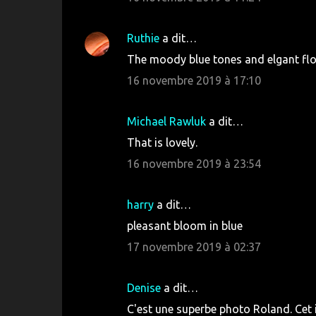
m
m
Ruthie
a dit…
e
The moody blue tones and elgant flow
n
16 novembre 2019 à 17:10
t
a
i
Michael Rawluk
a dit…
r
That is lovely.
e
16 novembre 2019 à 23:54
s
harry
a dit…
pleasant bloom in blue
17 novembre 2019 à 02:37
Denise
a dit…
C'est une superbe photo Roland. Cet i