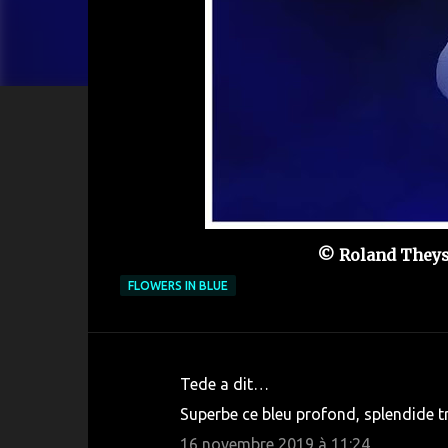
© Roland Theys 
FLOWERS IN BLUE
Tede a dit…
C
Superbe ce bleu profond, splendide tr
o
16 novembre 2019 à 11:24