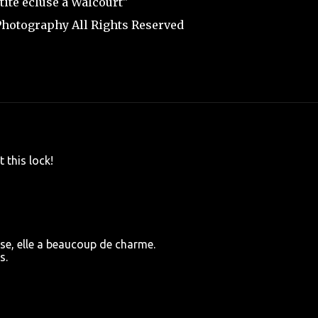
tite écluse à Walcourt"
hotography All Rights Reserved
 this lock!
luse, elle a beaucoup de charme.
s.