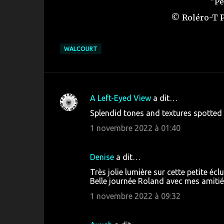
"Pe
© Roléro-T P
WALCOURT
A Left-Eyed View
a dit…
C
Splendid tones and textures spotted t
o
1 novembre 2022 à 01:40
m
m
Denise
a dit…
e
Très jolie lumière sur cette petite éc
n
Belle journée Roland avec mes amitié
t
1 novembre 2022 à 09:32
a
i