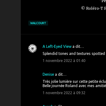
"Pe
© Roléro-T P
WALCOURT
A Left-Eyed View
a dit…
C
Splendid tones and textures spotted t
o
1 novembre 2022 à 01:40
m
m
Denise
a dit…
e
Très jolie lumière sur cette petite éc
n
Belle journée Roland avec mes amitié
t
1 novembre 2022 à 09:32
a
i