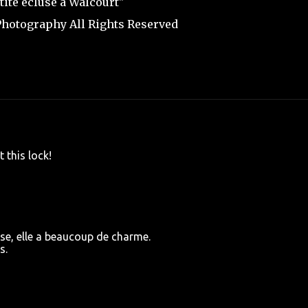
tite écluse à Walcourt"
hotography All Rights Reserved
 this lock!
luse, elle a beaucoup de charme.
s.