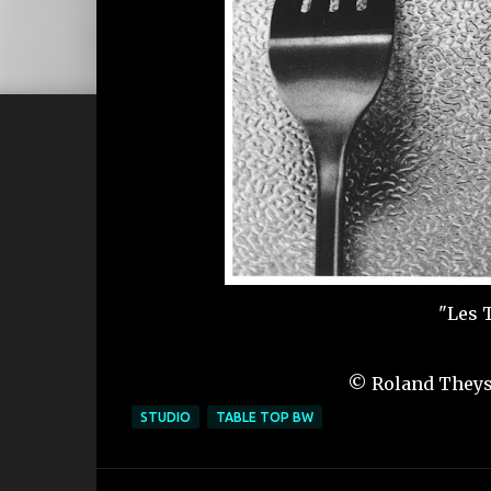
"Les T
© Roland Theys 
STUDIO
TABLE TOP BW