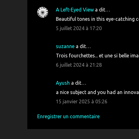
A Left-Eyed View
a dit…
C
Beautiful tones in this eye-catching 
o
5 juillet 2024 à 17:20
m
m
suzanne
a dit…
e
Trois fourchettes... et une si belle imag
n
6 juillet 2024 à 21:28
t
a
i
Ayush
a dit…
r
a nice subject and you had an innova
e
15 janvier 2025 à 05:26
s
Enregistrer un commentaire