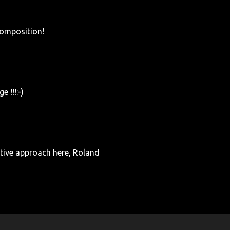
composition!
e !!!:-)
tive approach here, Roland