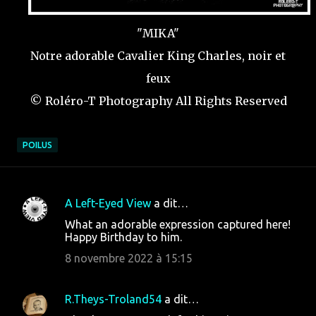
"MIKA"
Notre adorable Cavalier King Charles, noir et
feux
© Roléro-T Photography All Rights Reserved
POILUS
A Left-Eyed View
a dit…
C
What an adorable expression captured here!
o
Happy Birthday to him.
m
8 novembre 2022 à 15:15
m
e
R.Theys-Troland54
a dit…
n