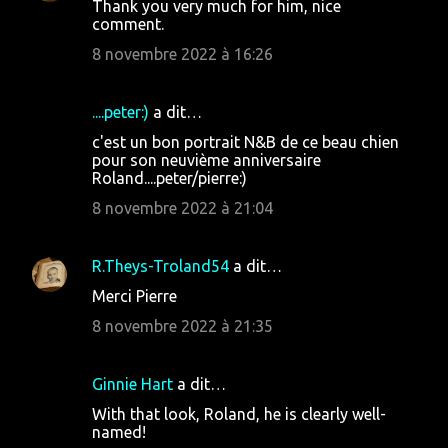
Thank you very much for him, nice
t
comment.
a
8 novembre 2022 à 16:26
i
r
....peter:)
a dit…
e
c'est un bon portrait N&B de ce beau chien
s
pour son neuvième anniversaire
Roland....peter/pierre:)
8 novembre 2022 à 21:04
R.Theys-Troland54
a dit…
Merci Pierre
8 novembre 2022 à 21:35
Ginnie Hart
a dit…
With that look, Roland, he is clearly well-
named!