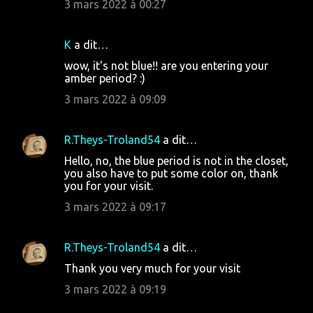
m
3 mars 2022 à 00:27
e
n
K
a dit…
t
wow, it's not blue!! are you entering your
amber period? :)
a
3 mars 2022 à 09:09
i
r
R.Theys-Troland54
a dit…
e
s
Hello, no, the blue period is not in the closet,
you also have to put some color on, thank
you for your visit.
3 mars 2022 à 09:17
R.Theys-Troland54
a dit…
Thank you very much for your visit
3 mars 2022 à 09:19