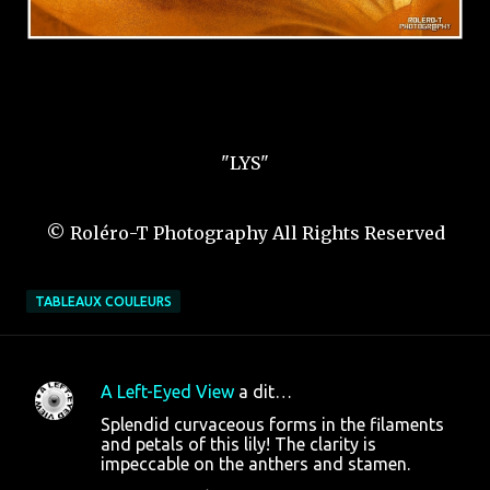
"LYS"
© Roléro-T Photography All Rights Reserved
TABLEAUX COULEURS
A Left-Eyed View
a dit…
C
Splendid curvaceous forms in the filaments
o
and petals of this lily! The clarity is
impeccable on the anthers and stamen.
m