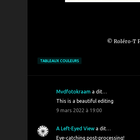
© Roléro-T P
TABLEAUX COULEURS
Mvdfotokraam
a dit…
C
This is a beautiful editing
o
9 mars 2022 à 19:00
m
m
A Left-Eyed View
a dit…
e
Eye-catching post-processing!
n