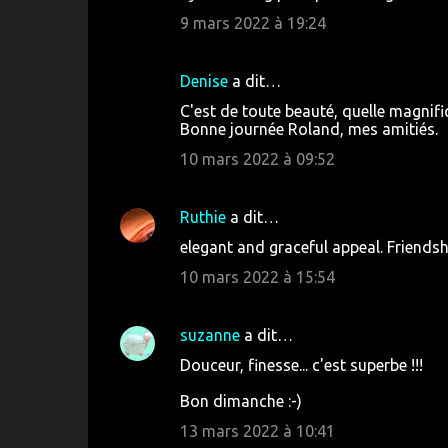
9 mars 2022 à 19:24
t
a
i
Denise
a dit…
r
C'est de toute beauté, quelle magnif
Bonne journée Roland, mes amitiés.
e
10 mars 2022 à 09:52
s
Ruthie
a dit…
elegant and graceful appeal. Friendsh
10 mars 2022 à 15:54
suzanne
a dit…
Douceur, finesse... c'est superbe !!!
Bon dimanche :-)
13 mars 2022 à 10:41