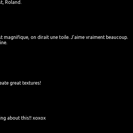
st, Roland.
 magnifique, on dirait une toile. J'aime vraiment beaucoup.
ine.
ate great textures!
ing about this!! xoxox