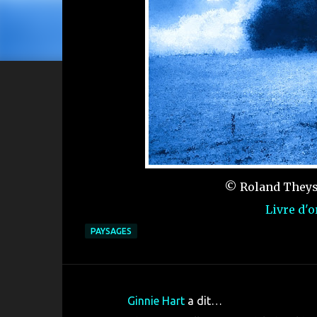
© Roland Theys 
Livre d'
PAYSAGES
Ginnie Hart
a dit…
C