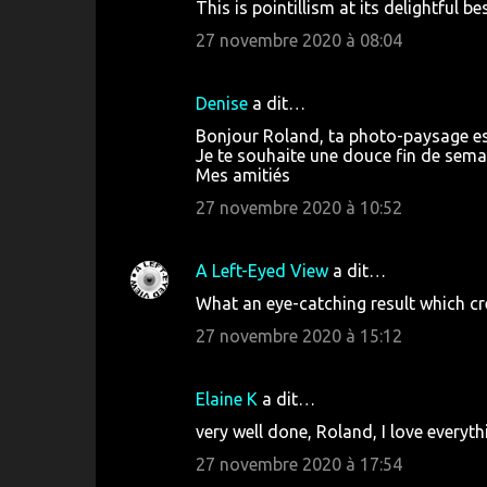
This is pointillism at its delightful be
o
27 novembre 2020 à 08:04
m
m
Denise
a dit…
e
Bonjour Roland, ta photo-paysage est
n
Je te souhaite une douce fin de sema
t
Mes amitiés
a
27 novembre 2020 à 10:52
i
r
A Left-Eyed View
a dit…
e
What an eye-catching result which cre
s
27 novembre 2020 à 15:12
Elaine K
a dit…
very well done, Roland, I love everyth
27 novembre 2020 à 17:54