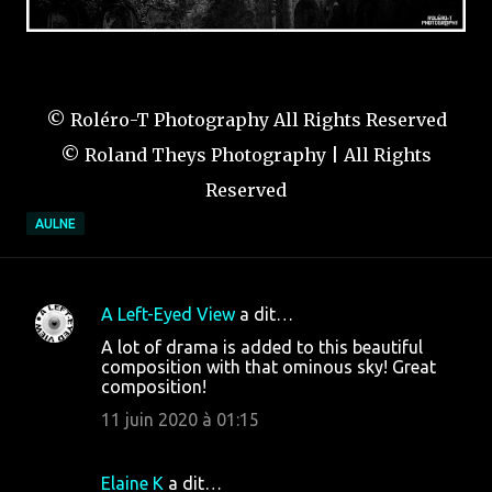
© Roléro-T Photography All Rights Reserved
© Roland Theys Photography | All Rights
Reserved
AULNE
A Left-Eyed View
a dit…
C
A lot of drama is added to this beautiful
o
composition with that ominous sky! Great
composition!
m
m
11 juin 2020 à 01:15
e
n
Elaine K
a dit…