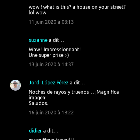
t
wow!! what is this? a house on your street?
lol wow
a
11 juin 2020 à 03:13
i
r
suzanne
a dit…
e
s
Waw ! Impressionnant !
Une super prise :-)
13 juin 2020 à 14:37
Jordi López Pérez
a dit…
Noches de rayos y truenos… ¡Magnifica
imagen!
Saludos.
16 juin 2020 à 18:22
didier
a dit…