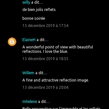
r
willy
a dit…
e
de bien jolis reflets
s
bonne soirée
13 décembre 2019 à 17:54
ElaineH
a dit…
A wonderful point of view with beautiful
reflections. I love the blue.
13 décembre 2019 à 18:55
Willem
a dit…
A fine and attractive reflection image.
13 décembre 2019 à 20:04
mhelene
a dit…
Belle perspective sur l'immeuble et les reflets