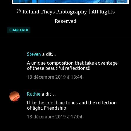
© Roland Theys Photography | All Rights
Reserved
CHARLEROI
Steven
a dit…
C
A unique composition that take advantage
o
of these beautiful reflections!!
m
13 décembre 2019 à 13:44
m
e
Ruthie
a dit…
n
I like the cool blue tones and the reflection
t
of light. Friendship
a
13 décembre 2019 à 17:04
i