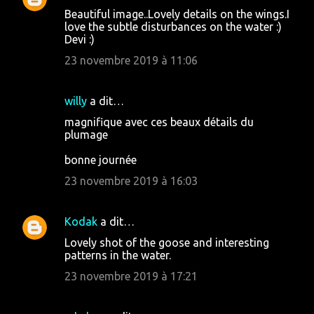
Beautiful image..Lovely details on the wings.I
a
love the subtle disturbances on the water :)
i
Devi :)
r
23 novembre 2019 à 11:06
e
s
willy
a dit…
magnifique avec ces beaux détails du
plumage
bonne journée
23 novembre 2019 à 16:03
Kodak
a dit…
Lovely shot of the goose and interesting
patterns in the water.
23 novembre 2019 à 17:21