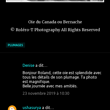
Oie du Canada ou Bernache
© Roléro-T Photography All Rights Reserved
PLUMAGES
Denise
a dit…
C
Bonjour Roland, cette oie est splendide avec
o
tous les détails de son plumage. Ta photo
est magnifique.
m
Belle journée avec mes amitiés.
m
23 novembre 2019 à 10:30
e
n
ushasurya
a dit…
t