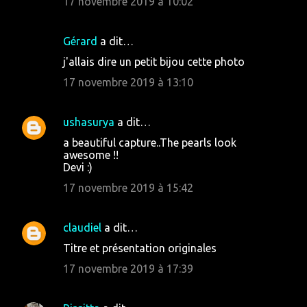
17 novembre 2019 à 10:02
t
a
i
Gérard
a dit…
r
j'allais dire un petit bijou cette photo
e
17 novembre 2019 à 13:10
s
ushasurya
a dit…
a beautiful capture..The pearls look
awesome !!
Devi :)
17 novembre 2019 à 15:42
claudiel
a dit…
Titre et présentation originales
17 novembre 2019 à 17:39