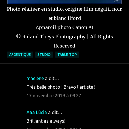
Photo réaliser en studio, origine film négatif noir
et blanc Ilford
Appareil photo Canon A1
© Roland Theys Photography | All Rights
Reserved
ARGENTIQUE
STUDIO
TABLE-TOP
mhelene
a dit…
C
Très belle photo ! Bravo l'artiste !
o
17 novembre 2019 à 09:27
m
m
Ana Lúcia
a dit…
e
Brilliant as always!
n