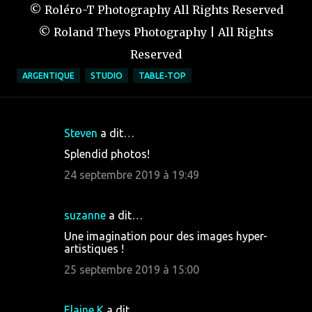
© Roléro-T Photography All Rights Reserved
© Roland Theys Photography | All Rights
Reserved
ARGENTIQUE
STUDIO
TABLE-TOP
Steven
a dit…
C
Splendid photos!
o
24 septembre 2019 à 19:49
m
m
suzanne
a dit…
e
Une imagination pour des images hyper-
n
artistiques !
t
25 septembre 2019 à 15:00
a
i
Elaine K
a dit…