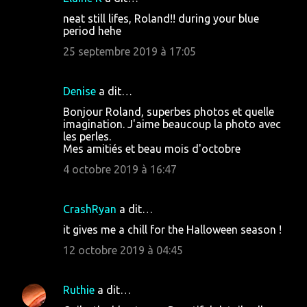
r
neat still lifes, Roland!! during your blue
e
period hehe
s
25 septembre 2019 à 17:05
Denise
a dit…
Bonjour Roland, superbes photos et quelle
imagination. J'aime beaucoup la photo avec
les perles.
Mes amitiés et beau mois d'octobre
4 octobre 2019 à 16:47
CrashRyan
a dit…
it gives me a chill for the Halloween season !
12 octobre 2019 à 04:45
Ruthie
a dit…