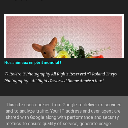
Nos animaux en péril mondial !
© Roléro-T Photography All Rights Reserved © Roland Theys
Photography | All Rights Reserved Bonne Année à tous!
This site uses cookies from Google to deliver its services
Fourni par Blogger
and to analyze traffic. Your IP address and user-agent are
shared with Google along with performance and security
Copyright Roland Theys - Roléro-T-1997-2025
metrics to ensure quality of service, generate usage