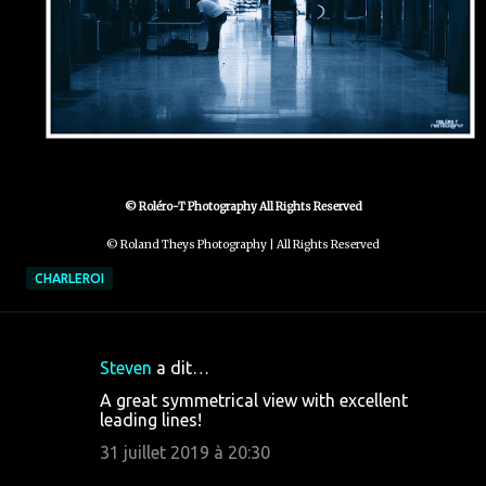
© Roléro-T Photography All Rights Reserved
© Roland Theys Photography | All Rights Reserved
CHARLEROI
Steven
a dit…
C
A great symmetrical view with excellent
o
leading lines!
m
31 juillet 2019 à 20:30
m