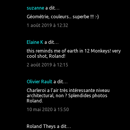
e
suzanne
a dit…
n
Géométrie, couleurs... superbe !!! :-)
t
1 août 2019 à 12:32
a
i
Elaine K
a dit…
r
this reminds me of earth in 12 Monkeys! very
e
cool shot, Roland!
s
2 août 2019 à 12:15
Olivier Rault
a dit…
Charleroi a l'air très intéressante niveau
architectural, non ? Splendides photos
Roland.
10 mai 2020 à 15:50
Roland Theys a dit…