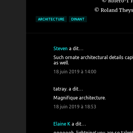
© Roléro-T P
© Roland Theys 
ARCHITECTURE
DINANT
Steven
a dit…
C
Such ornate architectural details capt
o
as well.
m
18 juin 2019 à 14:00
m
e
tatray. a dit…
n
Magnifique architecture.
t
18 juin 2019 à 18:53
a
i
Elaine K
a dit…
r
ooooooh, lightning! you are so talent