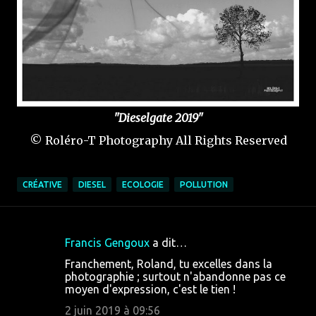
"Dieselgate 2019"
© Roléro-T Photography All Rights Reserved
CRÉATIVE
DIESEL
ECOLOGIE
POLLUTION
Francis Gengoux
a dit…
C
Franchement, Roland, tu excelles dans la
o
photographie ; surtout n'abandonne pas ce
moyen d'expression, c'est le tien !
m
m
2 juin 2019 à 09:56