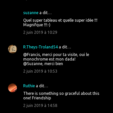
e
n
suzanne
a dit…
t
Quel super tableau et quelle super idée !!!
Magnifque !!!:-)
a
2 juin 2019 à 10:29
i
r
R.Theys-Troland54
a dit…
e
s
@Francis, merci pour ta visite, oui le
monochrome est mon dada!
@Suzanne, merci bien
2 juin 2019 à 10:53
Ruthie
a dit…
There is something so graceful about this
one! Friendship
2 juin 2019 à 14:58