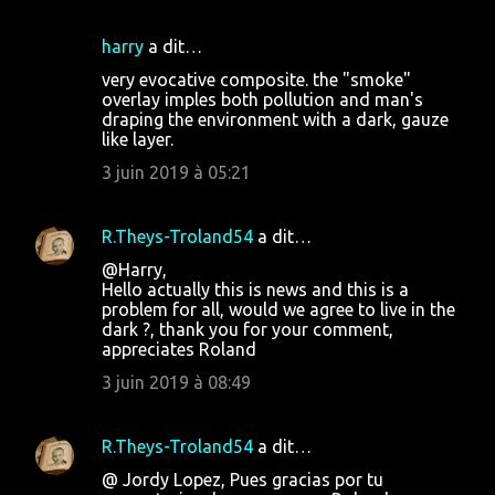
harry
a dit…
very evocative composite. the "smoke"
overlay imples both pollution and man's
draping the environment with a dark, gauze
like layer.
3 juin 2019 à 05:21
R.Theys-Troland54
a dit…
@Harry,
Hello actually this is news and this is a
problem for all, would we agree to live in the
dark ?, thank you for your comment,
appreciates Roland
3 juin 2019 à 08:49
R.Theys-Troland54
a dit…
@ Jordy Lopez, Pues gracias por tu