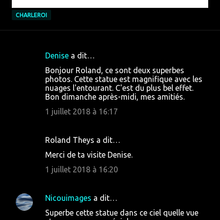
CHARLEROI
Denise
a dit…
C
Bonjour Roland, ce sont deux superbes
o
photos. Cette statue est magnifique avec les
nuages l'entourant. C'est du plus bel effet.
m
Bon dimanche après-midi, mes amitiés.
m
1 juillet 2018 à 16:17
e
n
Roland Theys a dit…
t
Merci de ta visite Denise.
a
1 juillet 2018 à 16:20
i
r
Nicouimages
a dit…
e
s
Superbe cette statue dans ce ciel quelle vue