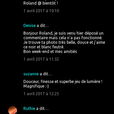
a
Roland @ bientôt !
i
1 avril 2017 à 10:10
r
e
Denise
a dit…
s
Bonjour Roland, je suis venu hier déposé un
commentaire mais cela n'a pas fonctionné.
Je trouve ta photo très belle, douce et j'aime
ce noir et blanc feutré.
Bon week-end et mes amitiés
1 avril 2017 à 11:32
suzanne
a dit…
Douceur, finesse et superbe jeu de lumière !
Magnifique :-)
1 avril 2017 à 12:25
Ruthie
a dit…