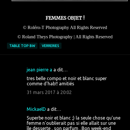
FEMMES OBJET !
© Roléro-T Photography All Rights Reserved
© Roland Theys Photography | All Rights Reserved
TABLE TOP BW
VERRERIES
jean pierre a
a dit…
C
tres belle compo et noir et blanc super
o
comme d'hab!! amitiés
m
31 mars 2017 à 20:02
m
e
MickaelD
a dit…
n
Superbe noir et blanc ;) la seule chose qu'une
t
femme n'oublierait pas si elle allait sur une
île desserte , son parfum . Bon week-end